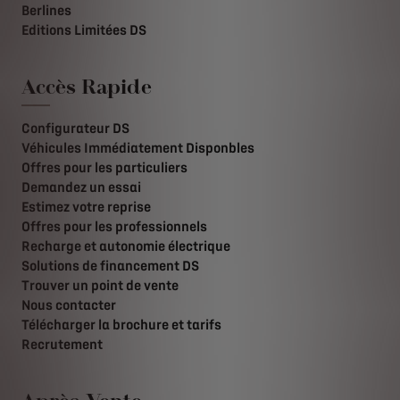
Berlines
Editions Limitées DS
Accès Rapide
Configurateur DS
Véhicules Immédiatement Disponbles
Offres pour les particuliers
Demandez un essai
Estimez votre reprise
Offres pour les professionnels
Recharge et autonomie électrique
Solutions de financement DS
Trouver un point de vente
Nous contacter
Télécharger la brochure et tarifs
Recrutement