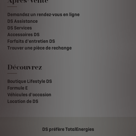
Après-Vente
Demandez un rendez-vous en ligne
DS Assistance
DS Services
Accessoires DS
Forfaits d'entretien DS
Trouver une pièce de rechange
Découvrez
Boutique Lifestyle DS
Formule E
Véhicules d'occasion
Location de DS
DS préfère TotalEnergies