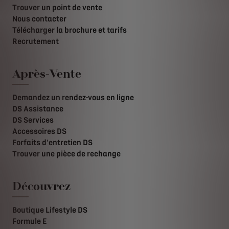
Trouver un point de vente
Nous contacter
Télécharger la brochure et tarifs
Recrutement
Après-Vente
Demandez un rendez-vous en ligne
DS Assistance
DS Services
Accessoires DS
Forfaits d'entretien DS
Trouver une pièce de rechange
Découvrez
Boutique Lifestyle DS
Formule E