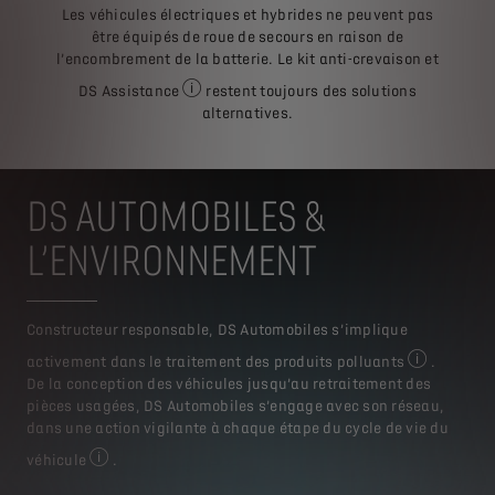
Voir les cond
Les véhicules électriques et hybrides ne peuvent pas
être équipés de roue de secours en raison de
l’encombrement de la batterie. Le kit anti-crevaison et
DS Assistance
restent toujours des solutions
Voir les conditions en détail de DS Assistanc
alternatives.
DS AUTOMOBILES &
L’ENVIRONNEMENT
Constructeur responsable, DS Automobiles s’implique
activement dans le traitement des produits polluants
.
Pour plus d’
De la conception des véhicules jusqu’au retraitement des
pièces usagées, DS Automobiles s’engage avec son réseau,
dans une action vigilante à chaque étape du cycle de vie du
véhicule
.
Pour plus d’informations, rendez-vous sur le site : www.s