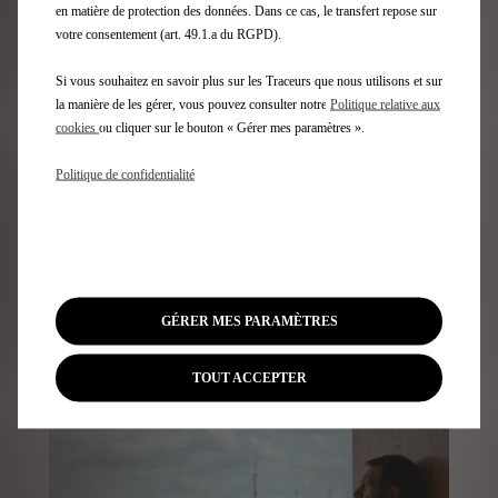
en matière de protection des données. Dans ce cas, le transfert repose sur
votre consentement (art. 49.1.a du RGPD).
Si vous souhaitez en savoir plus sur les Traceurs que nous utilisons et sur
la manière de les gérer, vous pouvez consulter notre
Politique relative aux
cookies
ou cliquer sur le bouton « Gérer mes paramètres ».
Politique de confidentialité
L'excellence DS Service
DS Service vous offre la tranquillité d'un entretien
d'excellence
GÉRER MES PARAMÈTRES
En savoir plus
TOUT ACCEPTER