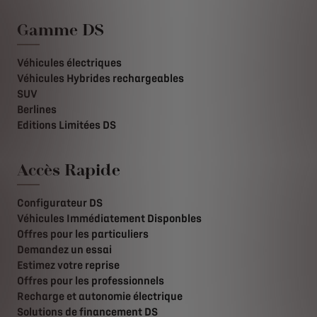
Gamme DS
Véhicules électriques
Véhicules Hybrides rechargeables
SUV
Berlines
Editions Limitées DS
Accès Rapide
Configurateur DS
Véhicules Immédiatement Disponbles
Offres pour les particuliers
Demandez un essai
Estimez votre reprise
Offres pour les professionnels
Recharge et autonomie électrique
Solutions de financement DS