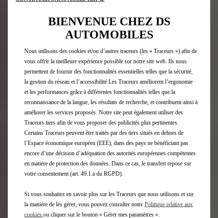
BIENVENUE CHEZ DS
«La course de Sao Paulo marquera le lancement de
AUTOMOBILES
notre 11e saison de Formule E et cet engagement
pérenne est incroyablement précieux. Il nous permet
Nous utilisons des cookies et/ou d’autres traceurs (les « Traceurs ») afin de
d’assurer un transfert de technologie vers les véhicules
vous offrir la meilleure expérience possible sur notre site web. Ils nous
de route et de faire briller notre marque sur les circuits
permettent de fournir des fonctionnalités essentielles telles que la sécurité,
du monde entier. Avec Taylor et Max au volant de nos DS
la gestion du réseau et l’accessibilité.Les Traceurs améliorent l’ergonomie
E-TENSE FE25, je suis persuadé que nous saurons en
et les performances grâce à différentes fonctionnalités telles que la
mesure de décrocher de nouvelles victoires et de
reconnaissance de la langue, les résultats de recherche, et contribuent ainsi à
prétendre à une place sur le podium final !
»
améliorer les services proposés. Notre site peut également utiliser des
Traceurs tiers afin de vous proposer des publicités plus pertinentes.
Eugenio Franzetti, Directeur de DS Performance
Certains Traceurs peuvent être traités par des tiers situés en dehors de
l’Espace économique européen (EEE), dans des pays ne bénéficiant pas
encore d’une décision d’adéquation des autorités européennes compétentes
en matière de protection des données. Dans ce cas, le transfert repose sur
votre consentement (art. 49.1.a du RGPD).
Si vous souhaitez en savoir plus sur les Traceurs que nous utilisons et sur
Parcourez la page Formule E
la manière de les gérer, vous pouvez consulter notre
Politique relative aux
cookies
ou cliquer sur le bouton « Gérer mes paramètres ».