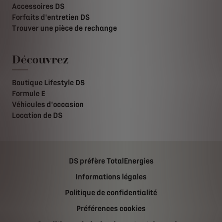
Accessoires DS
Forfaits d'entretien DS
Trouver une pièce de rechange
Découvrez
Boutique Lifestyle DS
Formule E
Véhicules d'occasion
Location de DS
DS préfère TotalEnergies
Informations légales
Politique de confidentialité
Préférences cookies