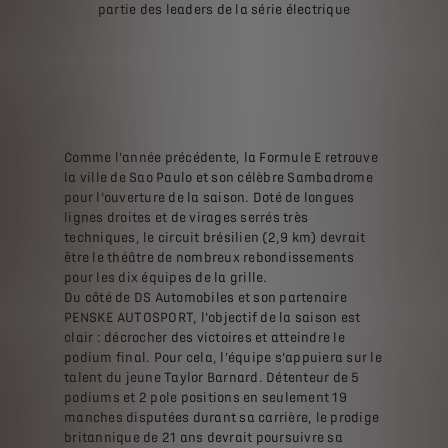
partie des leaders de la série électrique
Comme l’année précédente, la Formule E retrouve
la ville de Sao Paulo et son célèbre Sambadrome
pour l’ouverture de la saison. Doté de longues
lignes droites et de virages serrés très
techniques, le circuit brésilien (2,9 km) devrait
être le théâtre de nombreux rebondissements
pour les dix équipes de la grille.
Du côté de DS Automobiles et son partenaire
PENSKE AUTOSPORT, l’objectif de la saison est
clair : décrocher des victoires et atteindre le
podium final. Pour cela, l’équipe s’appuiera sur le
talent du jeune Taylor Barnard. Détenteur de 5
podiums et 2 pole positions en seulement 19
manches disputées durant sa carrière, le prodige
britannique de 21 ans devrait poursuivre sa