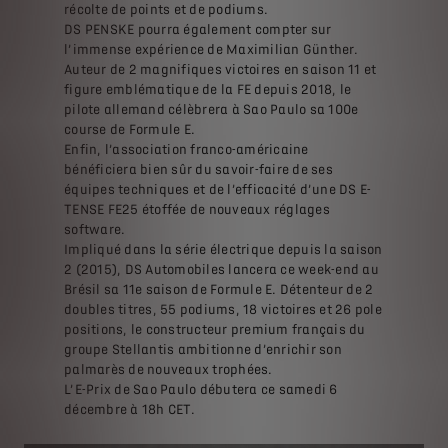
récolte de points et de podiums.
DS PENSKE pourra également compter sur
l’immense expérience de Maximilian Günther.
Auteur de 2 magnifiques victoires en saison 11 et
figure emblématique de la FE depuis 2018, le
pilote allemand célèbrera à Sao Paulo sa 100e
course de Formule E.
Enfin, l’association franco-américaine
bénéficiera bien sûr du savoir-faire de ses
équipes techniques et de l’efficacité d’une DS E-
TENSE FE25 étoffée de nouveaux réglages
software.
Impliqué dans la série électrique depuis la saison
2 (2015), DS Automobiles lancera ce week-end au
Brésil sa 11e saison de Formule E. Détenteur de 2
doubles titres, 55 podiums, 18 victoires et 26 pole
positions, le constructeur premium français du
groupe Stellantis ambitionne d’enrichir son
palmarès de nouveaux trophées.
L’E-Prix de Sao Paulo débutera ce samedi 6
décembre à 18h CET.