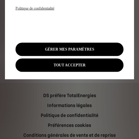
Forfaits d'entretien DS
Politique de confidentialité
Trouver une pièce de rechange
Découvrez
Boutique Lifestyle DS
GÉRER MES PARAMÈTRES
Formule E
Véhicules d'occasion
TOUT ACCEPTER
Location de DS
DS préfère TotalEnergies
Informations légales
Politique de confidentialité
Préférences cookies
Conditions générales de vente et de reprise