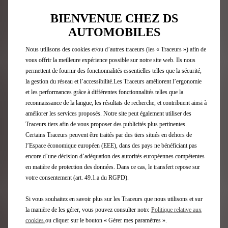
Configurateur DS
BIENVENUE CHEZ DS
Véhicules Immédiatement Disponbles
AUTOMOBILES
Offres pour les particuliers
Demandez un essai
Nous utilisons des cookies et/ou d’autres traceurs (les « Traceurs ») afin de
Estimez votre reprise
vous offrir la meilleure expérience possible sur notre site web. Ils nous
Offres pour les professionnels
permettent de fournir des fonctionnalités essentielles telles que la sécurité,
Recharge et autonomie électrique
la gestion du réseau et l’accessibilité.Les Traceurs améliorent l’ergonomie
Solutions de financement DS
et les performances grâce à différentes fonctionnalités telles que la
Trouver un point de vente
reconnaissance de la langue, les résultats de recherche, et contribuent ainsi à
Nous contacter
améliorer les services proposés. Notre site peut également utiliser des
Traceurs tiers afin de vous proposer des publicités plus pertinentes.
Télécharger la brochure et tarifs
Certains Traceurs peuvent être traités par des tiers situés en dehors de
Recrutement
l’Espace économique européen (EEE), dans des pays ne bénéficiant pas
encore d’une décision d’adéquation des autorités européennes compétentes
Après-Vente
en matière de protection des données. Dans ce cas, le transfert repose sur
votre consentement (art. 49.1.a du RGPD).
Demandez un rendez-vous en ligne
Si vous souhaitez en savoir plus sur les Traceurs que nous utilisons et sur
DS Assistance
la manière de les gérer, vous pouvez consulter notre
Politique relative aux
DS Services
cookies
ou cliquer sur le bouton « Gérer mes paramètres ».
Accessoires DS