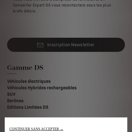
Conseiller Expert DS vous recontactera sous les plus
brefs délais.
Inscription Newsletter
Gamme DS
Véhicules électriques
Véhicules Hybrides rechargeables
SUV
Berlines
Editions Limitées DS
Accès Rapide
CONTINUER SANS ACCEPTER →