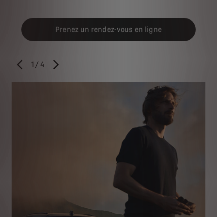
Prenez un rendez-vous en ligne
1
/
4
PRÉCÉDENT
SUIVANT