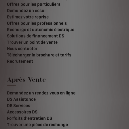
Offres pour les particuliers
Demandez un essai
Estimez votre reprise
Offres pour les professionnels
Recharge et autonomie électrique
Solutions de financement DS
Trouver un point de vente
Nous contacter
Télécharger la brochure et tarifs
Recrutement
Après-Vente
Demandez un rendez-vous en ligne
DS Assistance
DS Services
Accessoires DS
Forfaits d'entretien DS
Trouver une pièce de rechange