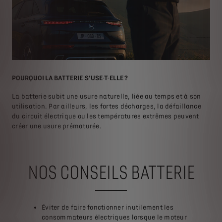
POURQUOI LA BATTERIE S’USE-T-ELLE ?
BAT
La batterie subit une usure naturelle, liée au temps et à son
Le 
utilisation. Par ailleurs, les fortes décharges, la défaillance
le 
du circuit électrique ou les températures extrêmes peuvent
ent
créer une usure prématurée.
t
NOS CONSEILS BATTERIE
Éviter de faire fonctionner inutilement les
consommateurs électriques lorsque le moteur