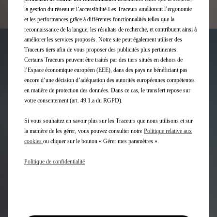
la gestion du réseau et l’accessibilité.Les Traceurs améliorent l’ergonomie
et les performances grâce à différentes fonctionnalités telles que la
reconnaissance de la langue, les résultats de recherche, et contribuent ainsi à
améliorer les services proposés. Notre site peut également utiliser des
DS AUTOMOBILES &
Traceurs tiers afin de vous proposer des publicités plus pertinentes.
Certains Traceurs peuvent être traités par des tiers situés en dehors de
L’ENVIRONNEMENT
l’Espace économique européen (EEE), dans des pays ne bénéficiant pas
encore d’une décision d’adéquation des autorités européennes compétentes
en matière de protection des données. Dans ce cas, le transfert repose sur
Constructeur responsable, DS Automobiles s’implique
votre consentement (art. 49.1.a du RGPD).
activement dans le traitement des produits polluants
.
Si vous souhaitez en savoir plus sur les Traceurs que nous utilisons et sur
Pour plus d’
De la conception des véhicules jusqu’au retraitement des
la manière de les gérer, vous pouvez consulter notre
Politique relative aux
pièces usagées, DS Automobiles s’engage avec son réseau,
cookies
ou cliquer sur le bouton « Gérer mes paramètres ».
dans une action vigilante à chaque étape du cycle de vie du
véhicule
.
Politique de confidentialité
Pour plus d’informations, rendez-vous sur le site : www.s