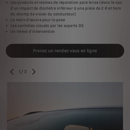
Les produits et résines de réparation pare-brise (dans le cas
d'un impact de diamètre inférieur à une pièce de 2 € et hors
du champ de vision du conducteur)
La main d’œuvre pour la pose
Les contrôles visuels par les experts DS
Un relevé d’intervention
Prenez un rendez-vous en ligne
1
/
3
PRÉCÉDENT
SUIVANT