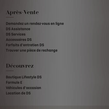
Après-Vente
Demandez un rendez-vous en ligne
DS Assistance
DS Services
Accessoires DS
Forfaits d'entretien DS
Trouver une pièce de rechange
Découvrez
Boutique Lifestyle DS
Formule E
Véhicules d'occasion
Location de DS