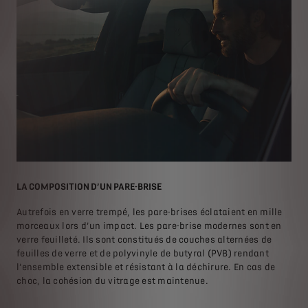
LA COMPOSITION D’UN PARE-BRISE
QUE
Autrefois en verre trempé, les pare-brises éclataient en mille
E
morceaux lors d’un impact. Les pare-brise modernes sont en
E
verre feuilleté. Ils sont constitués de couches alternées de
E
ne
feuilles de verre et de polyvinyle de butyral (PVB) rendant
E
e
l’ensemble extensible et résistant à la déchirure. En cas de
choc, la cohésion du vitrage est maintenue.