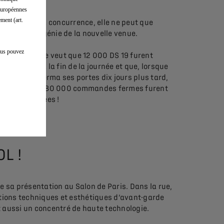
charme.
 européennes
ment (art.
Quant à la concurrence, elle ne peut que
saluer le génie de la nouvelle venue.
vous pouvez
La légende veut que 12 000 DS 19 furent
vendues à la fin de la journée et que, lorsque
le salon ferma ses portes dix jours plus tard,
quelques 80 000 commandes fermes furent
enregistrées !
L !
e sa présentation au Salon de Paris. Dans la rue,
utions techniques et esthétiques d’avant-garde
t aussi un concentré de haute technologie.