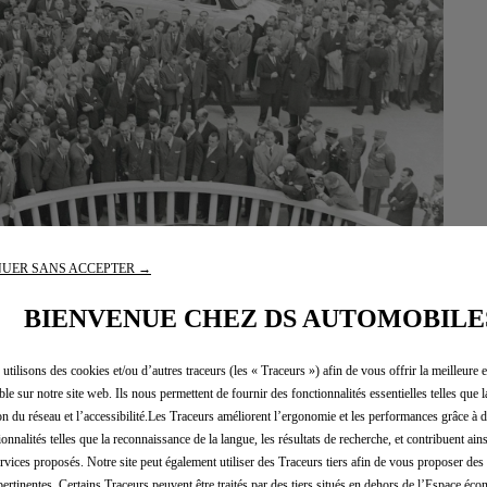
UER SANS ACCEPTER →
BIENVENUE CHEZ DS AUTOMOBILE
utilisons des cookies et/ou d’autres traceurs (les « Traceurs ») afin de vous offrir la meilleure 
ble sur notre site web. Ils nous permettent de fournir des fonctionnalités essentielles telles que la
on du réseau et l’accessibilité.Les Traceurs améliorent l’ergonomie et les performances grâce à d
ionnalités telles que la reconnaissance de la langue, les résultats de recherche, et contribuent ain
ervices proposés. Notre site peut également utiliser des Traceurs tiers afin de vous proposer des 
pertinentes. Certains Traceurs peuvent être traités par des tiers situés en dehors de l’Espace éc