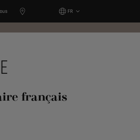
nous
FR
RE
aire français