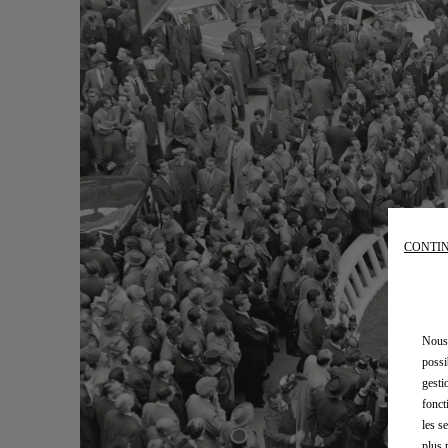
CONTIN
Nous 
possi
gesti
fonct
les s
plus 