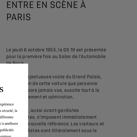
ENTRE EN SCÈNE À
PARIS
Le jeudi 6 octobre 1955, la DS 19 est présentée
pour la première fois au Salon de l’Automobile
de Paris.
Sous la majestueuse voûte du Grand Palais,
l’apparition de cette voiture que personne
S
n’avait encore jamais vue, suscite tout à la
fois étonnement et admiration.
expérience
Ses lignes, aussi avant-gardistes
 sécurité, la
qu’élégantes, s’imposent immédiatement
ifférentes
comme la nouvelle référence. Les visiteurs et
si à améliorer
publicités
les journalistes sont littéralement sous le
onomique