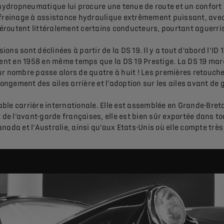
hydropneumatique lui procure une tenue de route et un confort
n freinage à assistance hydraulique extrêmement puissant, avec
déroutent littéralement certains conducteurs, pourtant aguerris,
ns sont déclinées à partir de la DS 19. Il y a tout d’abord l’ID
ent en 1958 en même temps que la DS 19 Prestige. La DS 19 ma
eur nombre passe alors de quatre à huit ! Les premières retouc
longement des ailes arrière et l’adoption sur les ailes avant de
able carrière internationale. Elle est assemblée en Grande-Bret
 de l’avant-garde françaises, elle est bien sûr exportée dans tou
da et l’Australie, ainsi qu’aux Etats-Unis où elle compte très