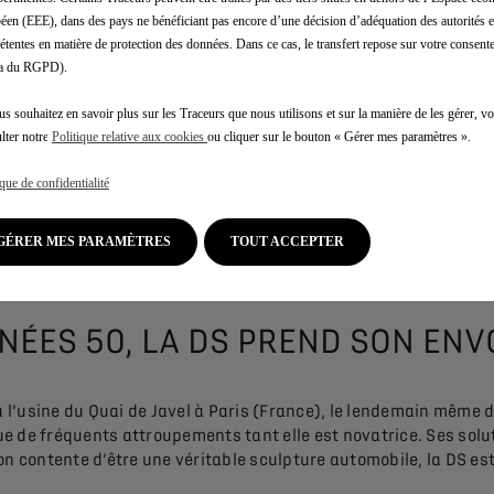
éen (EEE), dans des pays ne bénéficiant pas encore d’une décision d’adéquation des autorités
tentes en matière de protection des données. Dans ce cas, le transfert repose sur votre consente
.a du RGPD).
us souhaitez en savoir plus sur les Traceurs que nous utilisons et sur la manière de les gérer, 
lter notre
Politique relative aux cookies
ou cliquer sur le bouton « Gérer mes paramètres ».
ique de confidentialité
GÉRER MES PARAMÈTRES
TOUT ACCEPTER
NÉES 50, LA DS PREND SON ENVO
à l’usine du Quai de Javel à Paris (France), le lendemain même d
e de fréquents attroupements tant elle est novatrice. Ses sol
non contente d’être une véritable sculpture automobile, la DS es