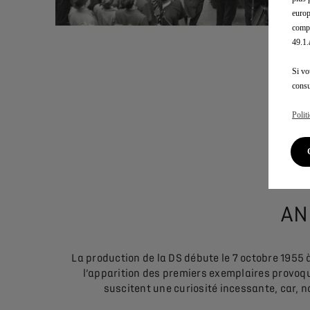
europ
compé
49.1
Si vo
consu
Polit
AN
La production de la DS débute le 7 octobre 1955 
l’apparition des premiers exemplaires provoqu
suscitent une curiosité incessante, car, 