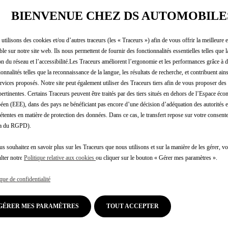
BIENVENUE CHEZ DS AUTOMOBILE
utilisons des cookies et/ou d’autres traceurs (les « Traceurs ») afin de vous offrir la meilleure 
ble sur notre site web. Ils nous permettent de fournir des fonctionnalités essentielles telles que la
on du réseau et l’accessibilité.Les Traceurs améliorent l’ergonomie et les performances grâce à d
ionnalités telles que la reconnaissance de la langue, les résultats de recherche, et contribuent ain
ervices proposés. Notre site peut également utiliser des Traceurs tiers afin de vous proposer des 
pertinentes. Certains Traceurs peuvent être traités par des tiers situés en dehors de l’Espace éc
éen (EEE), dans des pays ne bénéficiant pas encore d’une décision d’adéquation des autorités
tentes en matière de protection des données. Dans ce cas, le transfert repose sur votre consente
.a du RGPD).
us souhaitez en savoir plus sur les Traceurs que nous utilisons et sur la manière de les gérer, 
lter notre
Politique relative aux cookies
ou cliquer sur le bouton « Gérer mes paramètres ».
ique de confidentialité
GÉRER MES PARAMÈTRES
TOUT ACCEPTER