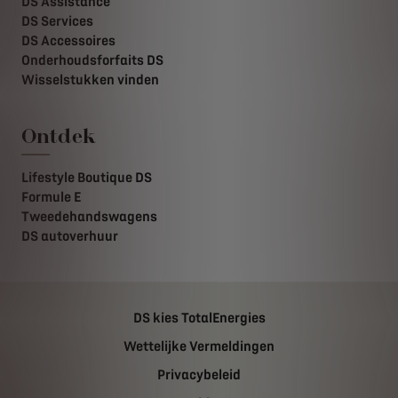
DS Assistance
DS Services
DS Accessoires
Onderhoudsforfaits DS
Wisselstukken vinden
Ontdek
Lifestyle Boutique DS
Formule E
Tweedehandswagens
DS autoverhuur
DS kies TotalEnergies
Wettelijke Vermeldingen
Privacybeleid