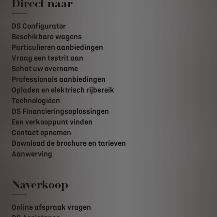
Direct naar
DS Configurator
Beschikbare wagens
Particulieren aanbiedingen
Vraag een testrit aan
Schat uw overname
Professionals aanbiedingen
Opladen en elektrisch rijbereik
Technologiëen
DS Financieringsoplossingen
Een verkooppunt vinden
Contact opnemen
Download de brochure en tarieven
Aanwerving
Naverkoop
Online afspraak vragen