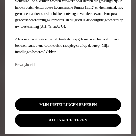
Sommige Tools kunnen worden verwerkt door derden die gevestigd zijn in
landen buiten de Europese Economische Ruimte (EER) en die mogelijk nog
geen adequaatheidsbesluit hebben ontvangen van de relevante Europese
gegevensbeschermingsautoriteiten. In dit geval is de doorgifte gebaseerd op
Terug naar het nieuws
uw toestemming (Art. 49.1a AVG).
Als u meer wilt weten over de tools die wij gebruiken en hoe u deze kunt
beheren, kunt u ons
cookiebeleid
raadplegen of op de knop ‘Mijn
instellingen beheren’ klikken.
Inschrijving nieuwsbrief
Privacybeleid
DS Gamma
Elektrische wagen
Oplaadbare hybridewagen
MIJN INSTELLINGEN BEHEREN
SUV
Berlines
Limited editions DS
ALLES ACCEPTEREN