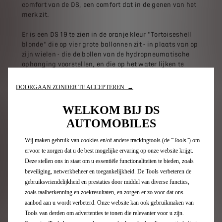
comfort van de DS, een comfort dat in de genen van het
merk zit.
Er is een DS 19 te zien in de oranje kleur "Tortoiseshell
blonde" die op vier grote ballonnen zit - in plaats van op
zijn wielen - die de bollen van de hydropneumatische
ophanging voorstellen, en die op het water lijken te
drijven. De foto's, die de DS tot een avant-gardistisch
kunstwerk verheffen, zijn de hele wereld rondgegaan en
DOORGAAN ZONDER TE ACCEPTEREN →
hebben bijgedragen aan de invloed van de DS doorheen
de decennia.
WELKOM BIJ DS
AUTOMOBILES
Rétromobile 2025 wordt een hoogtepunt in de viering
van de zeventigste verjaardag van de DS, waarvan het
Wij maken gebruik van cookies en/of andere trackingtools (de “Tools”) om
programma binnenkort bekend wordt gemaakt.
ervoor te zorgen dat u de best mogelijke ervaring op onze website krijgt.
Deze stellen ons in staat om u essentiële functionaliteiten te bieden, zoals
beveiliging, netwerkbeheer en toegankelijkheid. De Tools verbeteren de
Reserveer nu uw ticket
gebruiksvriendelijkheid en prestaties door middel van diverse functies,
zoals taalherkenning en zoekresultaten, en zorgen er zo voor dat ons
aanbod aan u wordt verbeterd. Onze website kan ook gebruikmaken van
Ontdek de geschiedenis van de DS
Tools van derden om advertenties te tonen die relevanter voor u zijn.