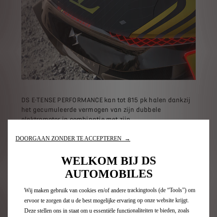
DS E-TENSE PERFORMANCE kan tot 815 pk halen dankzij
het gecumuleerde vermogen van zijn dubbele
elektromotor in combinatie met zijn
vierwielaandrijving.
DOORGAAN ZONDER TE ACCEPTEREN →
WELKOM BIJ DS
AUTOMOBILES
Wij maken gebruik van cookies en/of andere trackingtools (de “Tools”) om
ervoor te zorgen dat u de best mogelijke ervaring op onze website krijgt.
Deze stellen ons in staat om u essentiële functionaliteiten te bieden, zoals