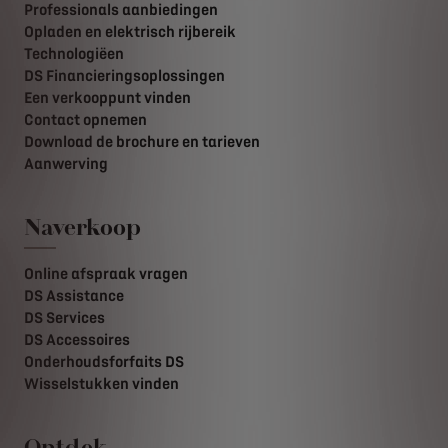
Professionals aanbiedingen
Opladen en elektrisch rijbereik
Technologiëen
DS Financieringsoplossingen
Een verkooppunt vinden
Contact opnemen
Download de brochure en tarieven
Aanwerving
Naverkoop
Online afspraak vragen
DS Assistance
DS Services
DS Accessoires
Onderhoudsforfaits DS
Wisselstukken vinden
Ontdek