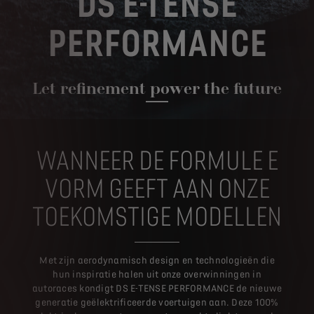
DS E-TENSE
PERFORMANCE
Let refinement power the future
WANNEER DE FORMULE E
VORM GEEFT AAN ONZE
TOEKOMSTIGE MODELLEN
Met zijn aerodynamisch design en technologieën die
hun inspiratie halen uit onze overwinningen in
autoraces kondigt DS E-TENSE PERFORMANCE de nieuwe
generatie geëlektrificeerde voertuigen aan. Deze 100%