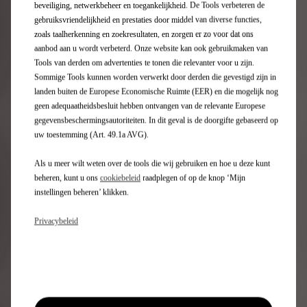
beveiliging, netwerkbeheer en toegankelijkheid. De Tools verbeteren de
gebruiksvriendelijkheid en prestaties door middel van diverse functies,
zoals taalherkenning en zoekresultaten, en zorgen er zo voor dat ons
aanbod aan u wordt verbeterd. Onze website kan ook gebruikmaken van
Tools van derden om advertenties te tonen die relevanter voor u zijn.
Sommige Tools kunnen worden verwerkt door derden die gevestigd zijn in
landen buiten de Europese Economische Ruimte (EER) en die mogelijk nog
geen adequaatheidsbesluit hebben ontvangen van de relevante Europese
gegevensbeschermingsautoriteiten. In dit geval is de doorgifte gebaseerd op
uw toestemming (Art. 49.1a AVG).
Bijzonder innovatieve onderdelen als chassis, motor en
Als u meer wilt weten over de tools die wij gebruiken en hoe u deze kunt
batterij staan centraal in de ontwikkeling van de
beheren, kunt u ons
cookiebeleid
raadplegen of op de knop ‘Mijn
elektrische auto van de toekomst.
instellingen beheren’ klikken.
Privacybeleid
Nieuwe visie van DS
Automobiles