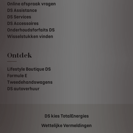
Online afspraak vragen
DS Assistance
DS Services
DS Accessoires
Onderhoudsforfaits DS
Wisselstukken vinden
Ontdek
Lifestyle Boutique DS
Formule E
Tweedehandswagens
DS autoverhuur
DS kies TotalEnergies
Wettelijke Vermeldingen