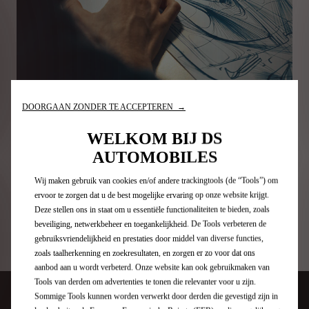
DOORGAAN ZONDER TE ACCEPTEREN →
Geïnspireerd door het rijke verleden van het merk en onze
avant-gardistische waarden ontwikkelen onze ingenieurs- en
WELKOM BIJ DS
designteams hun unieke knowhow van typisch Franse luxe om
onze geschiedenis te blijven schrijven en de auto van morgen
AUTOMOBILES
te ontwerpen. Onder hun deskundige oog worden onze wagens
technologische modellen met een silhouet en persoonlijkheid
Wij maken gebruik van cookies en/of andere trackingtools (de “Tools”) om
zonder weerga.
ervoor te zorgen dat u de best mogelijke ervaring op onze website krijgt.
Deze stellen ons in staat om u essentiële functionaliteiten te bieden, zoals
beveiliging, netwerkbeheer en toegankelijkheid. De Tools verbeteren de
Ontdek onze knowhow
gebruiksvriendelijkheid en prestaties door middel van diverse functies,
zoals taalherkenning en zoekresultaten, en zorgen er zo voor dat ons
aanbod aan u wordt verbeterd. Onze website kan ook gebruikmaken van
Tools van derden om advertenties te tonen die relevanter voor u zijn.
Een visie geïnspireerd door
Sommige Tools kunnen worden verwerkt door derden die gevestigd zijn in