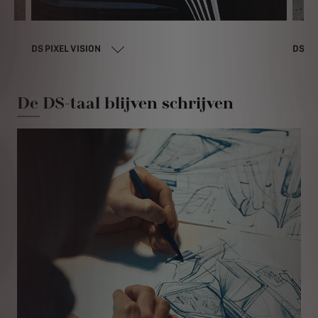
DS PIXEL VISION
DS A
De DS-taal blijven schrijven