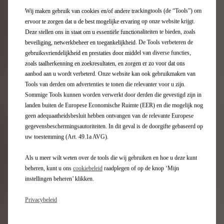
Wij maken gebruik van cookies en/of andere trackingtools (de “Tools”) om
ervoor te zorgen dat u de best mogelijke ervaring op onze website krijgt.
Deze stellen ons in staat om u essentiële functionaliteiten te bieden, zoals
beveiliging, netwerkbeheer en toegankelijkheid. De Tools verbeteren de
Inschrijving nieuwsbrief
gebruiksvriendelijkheid en prestaties door middel van diverse functies,
zoals taalherkenning en zoekresultaten, en zorgen er zo voor dat ons
aanbod aan u wordt verbeterd. Onze website kan ook gebruikmaken van
Tools van derden om advertenties te tonen die relevanter voor u zijn.
DS Gamma
Sommige Tools kunnen worden verwerkt door derden die gevestigd zijn in
landen buiten de Europese Economische Ruimte (EER) en die mogelijk nog
Elektrische wagen
geen adequaatheidsbesluit hebben ontvangen van de relevante Europese
Oplaadbare hybridewagen
gegevensbeschermingsautoriteiten. In dit geval is de doorgifte gebaseerd op
SUV
uw toestemming (Art. 49.1a AVG).
Berlines
Als u meer wilt weten over de tools die wij gebruiken en hoe u deze kunt
Limited editions DS
beheren, kunt u ons
cookiebeleid
raadplegen of op de knop ‘Mijn
instellingen beheren’ klikken.
Direct naar
Privacybeleid
DS Configurator