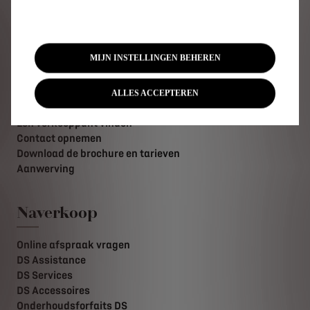
Beschikbare wagens
Particulieren aanbiedingen
Vraag een testrit aan
Schat uw overname
MIJN INSTELLINGEN BEHEREN
Professionals aanbiedingen
Opladen en elektrisch rijbereik
Technologiëen
ALLES ACCEPTEREN
DS Financieringsoplossingen
Een verkooppunt vinden
Contact opnemen
Download de brochure en tarieven
Aanwerving
Naverkoop
Online afspraak vragen
DS Assistance
DS Services
DS Accessoires
Onderhoudsforfaits DS