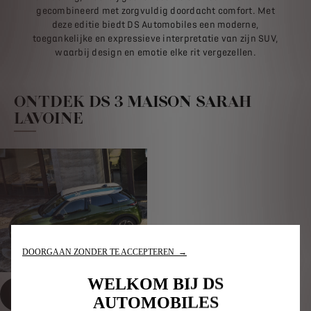
gecombineerd met zorgvuldig doordacht comfort. Met
deze editie biedt DS Automobiles een moderne,
toegankelijke en expressieve interpretatie van zijn SUV,
waarbij design en emotie elke rit vergezellen.
ONTDEK DS 3 MAISON SARAH
LAVOINE
DOORGAAN ZONDER TE ACCEPTEREN →
WELKOM BIJ DS
Ontdek DS 3 Maison
AUTOMOBILES
Sarah Lavoine