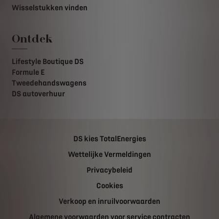
Wisselstukken vinden
Ontdek
Lifestyle Boutique DS
Formule E
Tweedehandswagens
DS autoverhuur
DS kies TotalEnergies
Wettelijke Vermeldingen
Privacybeleid
Cookies
Verkoop en inruilvoorwaarden
Algemene voorwaarden voor service contracten