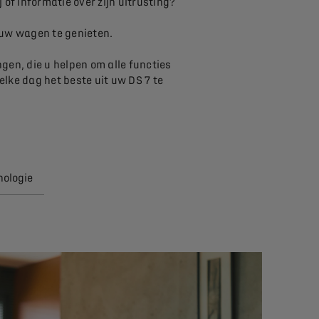
of informatie over zijn uitrusting?
n uw wagen te genieten.
en, die u helpen om alle functies
elke dag het beste uit uw DS 7 te
nologie