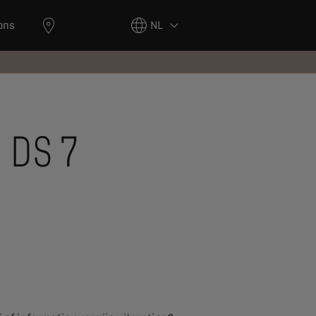
ons
NL
 DS 7