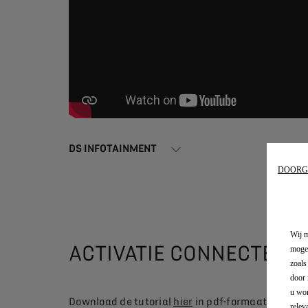
DS INFOTAINMENT
DOORG
Wij m
ACTIVATIE CONNECTED S
mogel
zoals
door 
u wor
Download de tutorial
hier
in pdf-formaat
om u
relev