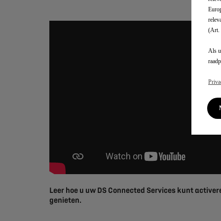
Een pdf-
Europ
relev
(Art.
Als u
raadp
Priva
Leer hoe u uw DS Connected Services kunt activer
genieten.