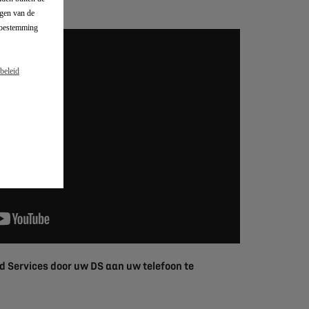
 uw voordelen.
gen van de
 toestemming
beleid
 Services door uw DS aan uw telefoon te