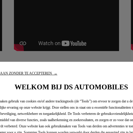
DS NIGHT VISION
AAN ZONDER TE ACCEPTEREN →
WELKOM BIJ DS AUTOMOBILES
aken gebruik van cookies en/of andere trackingtools (de “Tools”) om ervoor te zorgen dat u de
ERVICES PACK
ijke ervaring op onze website krijgt. Deze stellen ons in staat om u essentiële functionaliteiten t
 beveiliging, netwerkbeheer en toegankelijkheid. De Tools verbeteren de gebruiksvriendelijkheid
middel van diverse functies, zoals taalherkenning en zoekresultaten, en zorgen er zo voor dat 
dt verbeterd. Onze website kan ook gebruikmaken van Tools van derden om advertenties te ton
w diensten te activeren van uw voordelen te genieten.
anter voor u zijn. Sommige Tools kunnen worden verwerkt door derden die gevestigd zijn in la