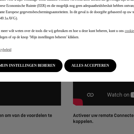
lezer is vereist om uw diensten te activeren en te genieten van
ese Economische Ruimte (EER) en die mogelijk nog geen adequaatheidsbesluit hebben ontvan
ante Europese gegevensbeschermingsautoriteiten. In dit geval is de doorgifte gebaseerd op uw
 49.1a AVG).
 meer wilt weten over de tools die wij gebruiken en hoe u deze kunt beheren, kunt u ons
cookie
legen of op de knop ‘Mijn instellingen beheren’ klikken.
cybeleid
MIJN INSTELLINGEN BEHEREN
ALLES ACCEPTEREN
en om van de voordelen te
Activeer uw remote Connected
koppelen.