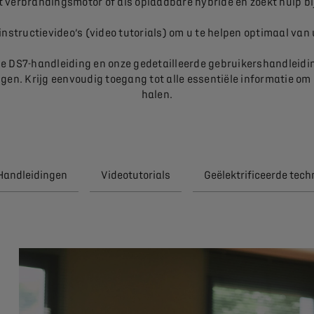
verbrandingsmotor of als oplaadbare hybride en zoekt hulp bij 
 instructievideo’s (video tutorials) om u te helpen optimaal va
 DS7-handleiding en onze gedetailleerde gebruikershandleiding
jgen. Krijg eenvoudig toegang tot alle essentiële informatie om 
halen.
Handleidingen
Videotutorials
Geëlektrificeerde tech