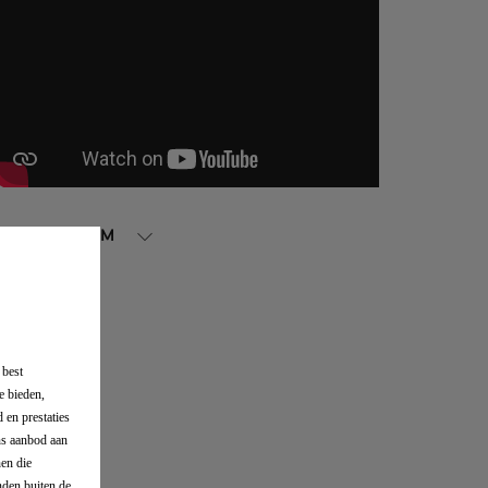
DS IRIS SYSTEM
 best
e bieden,
 en prestaties
ons aanbod aan
en die
nden buiten de