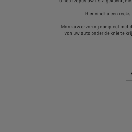
U hebt zopas uw DS 7 gekocht, met 
Hier vindt u een reeks
Maak uw ervaring compleet met de
van uw auto onder de knie te kri