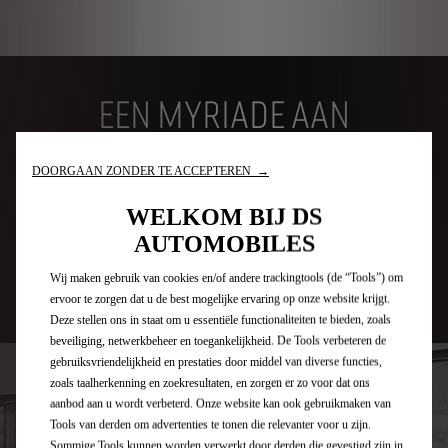
EEN MYRIADE AAN
DIENSTEN
DOORGAAN ZONDER TE ACCEPTEREN →
WELKOM BIJ DS
VRIJHEID
AUTOMOBILES
Wij maken gebruik van cookies en/of andere trackingtools (de “Tools”) om
ervoor te zorgen dat u de best mogelijke ervaring op onze website krijgt.
Rent a DS
Deze stellen ons in staat om u essentiële functionaliteiten te bieden, zoals
beveiliging, netwerkbeheer en toegankelijkheid. De Tools verbeteren de
gebruiksvriendelijkheid en prestaties door middel van diverse functies,
zoals taalherkenning en zoekresultaten, en zorgen er zo voor dat ons
aanbod aan u wordt verbeterd. Onze website kan ook gebruikmaken van
Tools van derden om advertenties te tonen die relevanter voor u zijn.
Sommige Tools kunnen worden verwerkt door derden die gevestigd zijn in