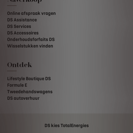
Online afspraak vragen
DS Assistance
DS Services
DS Accessoires
Onderhoudsforfaits DS
Wisselstukken vinden
Ontdek
Lifestyle Boutique DS
Formule E
Tweedehandswagens
DS autoverhuur
DS kies TotalEnergies