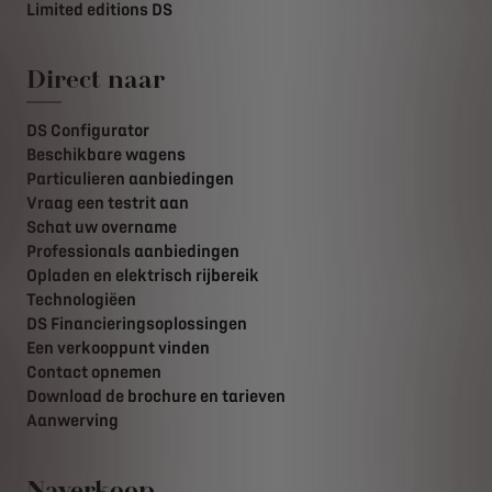
Limited editions DS
Direct naar
DS Configurator
Beschikbare wagens
Particulieren aanbiedingen
Vraag een testrit aan
Schat uw overname
Professionals aanbiedingen
Opladen en elektrisch rijbereik
Technologiëen
DS Financieringsoplossingen
Een verkooppunt vinden
Contact opnemen
Download de brochure en tarieven
Aanwerving
Naverkoop