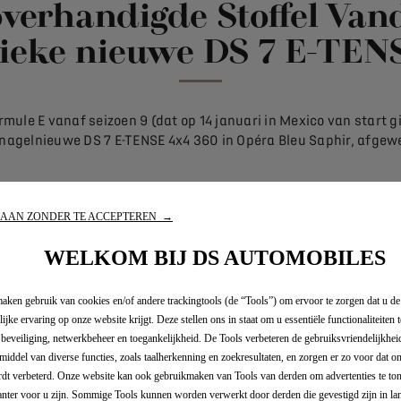
verhandigde Stoffel Vand
ieke nieuwe DS 7 E-TEN
mule E vanaf seizoen 9 (dat op 14 januari in Mexico van start
nagelnieuwe DS 7 E-TENSE 4x4 360 in Opéra Bleu Saphir, afgewe
AAN ZONDER TE ACCEPTEREN →
WELKOM BIJ DS AUTOMOBILES
aken gebruik van cookies en/of andere trackingtools (de “Tools”) om ervoor te zorgen dat u de
ijke ervaring op onze website krijgt. Deze stellen ons in staat om u essentiële functionaliteiten t
 beveiliging, netwerkbeheer en toegankelijkheid. De Tools verbeteren de gebruiksvriendelijkheid
middel van diverse functies, zoals taalherkenning en zoekresultaten, en zorgen er zo voor dat 
ks
dt verbeterd. Onze website kan ook gebruikmaken van Tools van derden om advertenties te ton
anter voor u zijn. Sommige Tools kunnen worden verwerkt door derden die gevestigd zijn in la