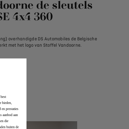
oorne de sleutels
SE 4x4 360
 ging) overhandigde DS Automobiles de Belgische
rkt met het logo van Stoffel Vandoorne.
 best
e bieden,
 en prestaties
ons aanbod aan
en die
nden buiten de