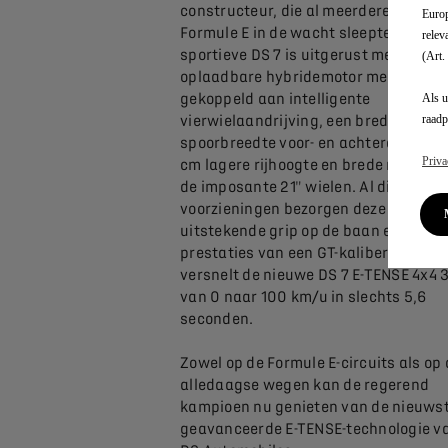
constructeur, die al meerdere titels in
Europ
Formule E in de wacht sleepte. De
relev
sportieve DS 7 is uitgerust met een
(Art.
oplaadbare hybridemotor met 360 pk
gekoppeld aan intelligente
Als u
raadp
vierwielaandrijving, een bredere
spoorbreedte voor- en achteraan, een
Priva
cm lagere rijhoogte en brede remmen 
de imposante 21" wielen. Al die
voorzieningen bezorgen deze wagen 
uitstekende grip op de baan en lever
prestaties van een GT-kaliber. Daarn
versnelt de nieuwe DS 7 E-TENSE 4x4 
van 0 naar 100 km/u in slechts 5,6
seconden.
Zowel op de Formule E-circuits als op 
alledaagse wegen kan de regerend
kampioen nu genieten van de nieuws
geavanceerde E-TENSE-technologie v