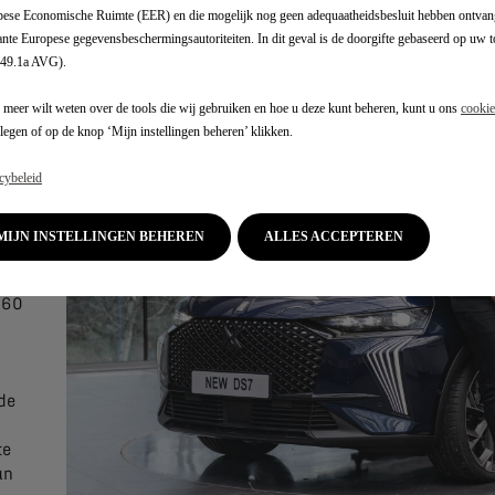
 de
ese Economische Ruimte (EER) en die mogelijk nog geen adequaatheidsbesluit hebben ontvan
ante Europese gegevensbeschermingsautoriteiten. In dit geval is de doorgifte gebaseerd op uw
 49.1a AVG).
,
 meer wilt weten over de tools die wij gebruiken en hoe u deze kunt beheren, kunt u ons
cookie
legen of op de knop ‘Mijn instellingen beheren’ klikken.
 15
cybeleid
in
een
MIJN INSTELLINGEN BEHEREN
ALLES ACCEPTEREN
en
aast
360
de
te
an