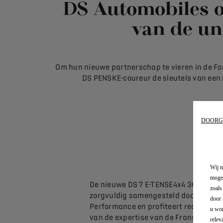
DS Automobiles o
van de un
Om hun nieuwe partnerschap te vieren in de For
DS PENSKE-coureur de sleutels van een 
DOORG
Wij m
mogel
De nieuwe DS 7 E-TENSE4x4 360 is
zoals
zorgvuldig samengesteld door DS
door 
Performance en profiteert rechtstree
u wor
van de expertise van de Franse
relev