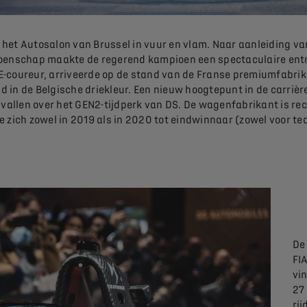
d het Autosalon van Brussel in vuur en vlam. Naar aanleiding 
oenschap maakte de regerend kampioen een spectaculaire entree
-coureur, arriveerde op de stand van de Franse premiumfabrika
 in de Belgische driekleur. Een nieuw hoogtepunt in de carrière 
et vallen over het GEN2-tijdperk van DS. De wagenfabrikant is 
 zich zowel in 2019 als in 2020 tot eindwinnaar (zowel voor tea
De
FI
vi
27 
ri