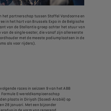
van het partnerschap tussen Stoffel Vandoorne en
 in het hart van Brussels Expo in de Belgische
nt van de Stellantis-groep achter het stuur van
van de single-seater, die vanaf zijn allereerste
recordhouder met de meeste podiumplaatsen in de
ms als voor rijders).
 volgende races in seizoen 9 van het ABB
A Formule E-wereldkampioenschap
nden plaats in Diriyah (Saoedi-Arabië) op
en 28 januari. Met een bijzonder
jdersduo in de vorm van regerend