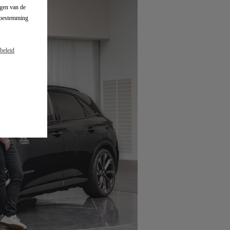
gen van de
 toestemming
beleid