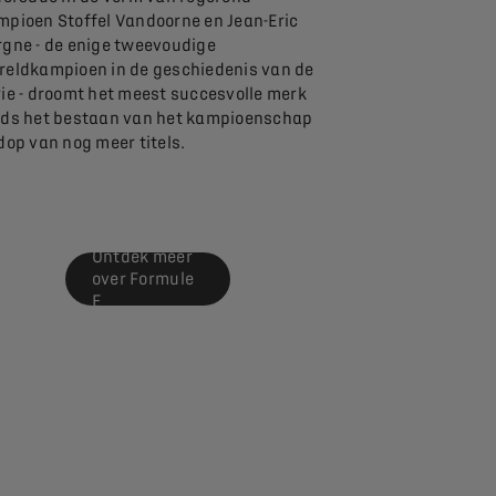
mpioen Stoffel Vandoorne en Jean-Eric
rgne - de enige tweevoudige
reldkampioen in de geschiedenis van de
rie - droomt het meest succesvolle merk
nds het bestaan van het kampioenschap
dop van nog meer titels.
Ontdek meer
over Formule
E