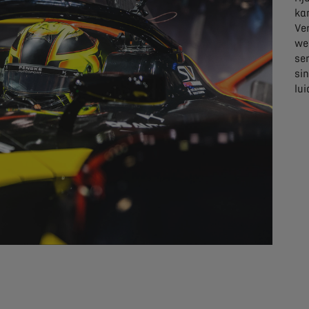
ka
Ve
we
se
si
lui