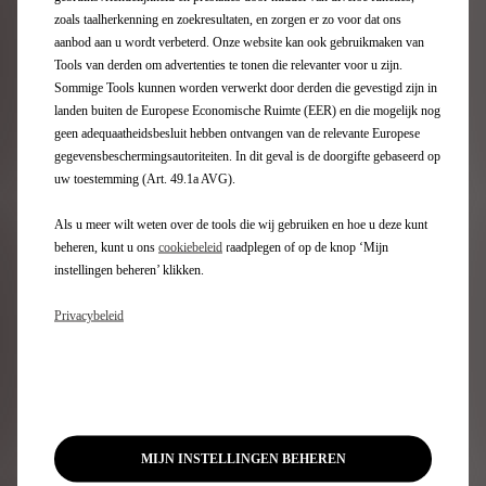
Elektrische wagen
zoals taalherkenning en zoekresultaten, en zorgen er zo voor dat ons
Oplaadbare hybridewagen
aanbod aan u wordt verbeterd. Onze website kan ook gebruikmaken van
SUV
Tools van derden om advertenties te tonen die relevanter voor u zijn.
Berlines
Sommige Tools kunnen worden verwerkt door derden die gevestigd zijn in
Limited editions DS
landen buiten de Europese Economische Ruimte (EER) en die mogelijk nog
geen adequaatheidsbesluit hebben ontvangen van de relevante Europese
gegevensbeschermingsautoriteiten. In dit geval is de doorgifte gebaseerd op
Direct naar
uw toestemming (Art. 49.1a AVG).
Als u meer wilt weten over de tools die wij gebruiken en hoe u deze kunt
DS Configurator
beheren, kunt u ons
cookiebeleid
raadplegen of op de knop ‘Mijn
Beschikbare wagens
instellingen beheren’ klikken.
Particulieren aanbiedingen
Vraag een testrit aan
Privacybeleid
Schat uw overname
Professionals aanbiedingen
Opladen en elektrisch rijbereik
Technologiëen
DS Financieringsoplossingen
Een verkooppunt vinden
MIJN INSTELLINGEN BEHEREN
Contact opnemen