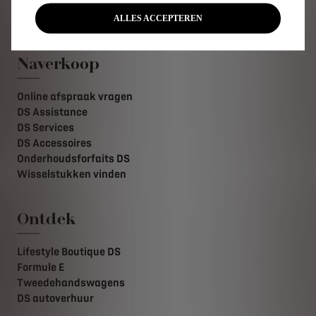
Download de brochure en tarieven
Aanwerving
ALLES ACCEPTEREN
Naverkoop
Online afspraak vragen
DS Assistance
DS Services
DS Accessoires
Onderhoudsforfaits DS
Wisselstukken vinden
Ontdek
Lifestyle Boutique DS
Formule E
Tweedehandswagens
DS autoverhuur