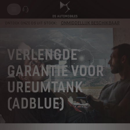
ONMIDDELLIJK BESCHIKBAAR
ONTDEK ONZE DS UIT STOCK:
VERLENGDE
GARANTIE VOOR
UREUMTANK
(ADBLUE)