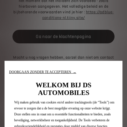
het moment dat het incident zich voordeed - zoals
hierboven aangegeven. Het volledige beleid en de
bijbehorende voorwaarden vind je hier :
https://adblue-
conditions-nl.tiiny.site/
Ga naar de klachtenpagina
Mocht u nog vragen hebben, aarzel dan niet om contact
op te nemen met het DS Automobiles-verkooppunt van
uw keuze of met onze klantendienst op het
DOORGAAN ZONDER TE ACCEPTEREN →
nummer 0800-19550.
WELKOM BIJ DS
AUTOMOBILES
Inschrijving nieuwsbrief
Wij maken gebruik van cookies en/of andere trackingtools (de “Tools”) om
ervoor te zorgen dat u de best mogelijke ervaring op onze website krijgt.
Deze stellen ons in staat om u essentiële functionaliteiten te bieden, zoals
DS Gamma
beveiliging, netwerkbeheer en toegankelijkheid. De Tools verbeteren de
gebruiksvriendelijkheid en prestaties door middel van diverse functies,